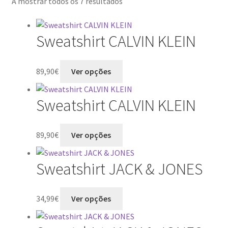
A mostrar todos os 7 resultados
Sweatshirt CALVIN KLEIN
This
89,90
€
Ver opções
product
has
Sweatshirt CALVIN KLEIN
multiple
variants.
The
This
89,90
€
Ver opções
options
product
may
has
Sweatshirt JACK & JONES
be
multiple
chosen
variants.
on
The
This
34,99
€
Ver opções
the
options
product
product
may
has