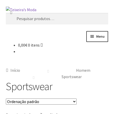
Fechar
Ir
Saltar
Pesquisa
para
para
Pesquisar
a
o
por:
navegação
conteúdo
Menu
0,00
€
0 itens
Mulher
Homem
Início
Homem
Promoções
Sportswear
Sportswear
Minha conta