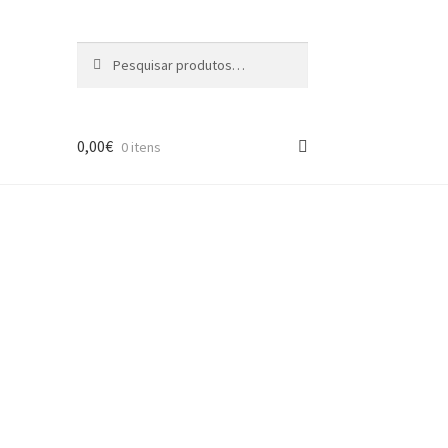
Pesquisar
Pesquisa
por:
0,00
€
0 itens