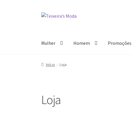
Ir
Saltar
para
para
a
o
navegação
conteúdo
Mulher
Homem
Promoções
Início
Loja
Loja