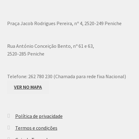
may
be
chosen
Praça Jacob Rodrigues Pereira, nº 4, 2520-249 Peniche
on
the
product
Rua António Conceição Bento, nº 61 e 63,
page
2520-285 Peniche
Telefone:
262 780 230 (Chamada para rede fixa Nacional)
VER NO MAPA
Política de privacidade
Termos e condições