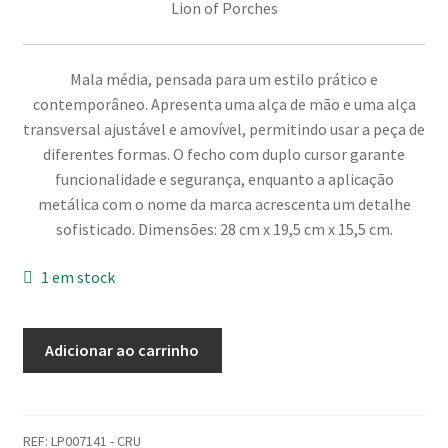
Lion of Porches
Mala média, pensada para um estilo prático e
contemporâneo. Apresenta uma alça de mão e uma alça
transversal ajustável e amovível, permitindo usar a peça de
diferentes formas. O fecho com duplo cursor garante
funcionalidade e segurança, enquanto a aplicação
metálica com o nome da marca acrescenta um detalhe
sofisticado. Dimensões: 28 cm x 19,5 cm x 15,5 cm.
1 em stock
Quantidade
Adicionar ao carrinho
de
Mala
LION
OF
REF:
LP007141 - CRU