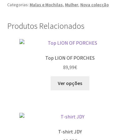
Categorias:
Malas e Mochilas
,
Mulher
,
Nova colecção
PORCHES
Produtos Relacionados
Top LION OF PORCHES
89,99
€
This
Ver opções
product
has
multiple
variants.
The
options
T-shirt JDY
may