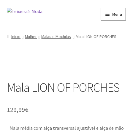
Ir
Saltar
Menu
para
para
a
o
Mulher
navegação
conteúdo
Início
Mulher
Malas e Mochilas
Mala LION OF PORCHES
Homem
Promoções
Minha conta
Mala LION OF PORCHES
129,99
€
Mala média com alça transversal ajustável e alça de mão