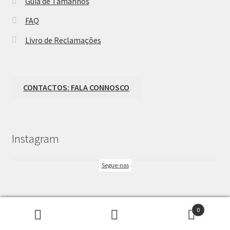
Guia de Tamanhos
FAQ
Livro de Reclamações
CONTACTOS: FALA CONNOSCO
Instagram
Segue-nos
0
Pesquisar
Pesquisa