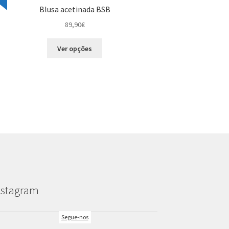
Blusa acetinada BSB
89,90
€
This
Ver opções
product
has
multiple
variants.
The
options
may
be
chosen
on
the
product
nstagram
page
Segue-nos