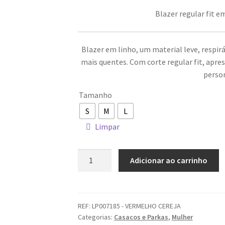
Blazer regular fit e
Blazer em linho, um material leve, respirá
mais quentes. Com corte regular fit, apre
perso
Tamanho
S
M
L
Limpar
Quantidade
Adicionar ao carrinho
de
Blazer
LION
OF
REF:
LP007185 - VERMELHO CEREJA
Categorias:
Casacos e Parkas
,
Mulher
PORCHES