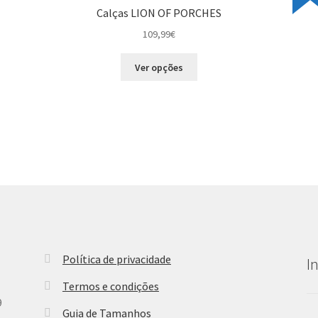
Calças LION OF PORCHES
109,99
€
This
Ver opções
product
has
multiple
variants.
The
options
may
be
chosen
on
the
product
Política de privacidade
I
page
Termos e condições
9
Guia de Tamanhos