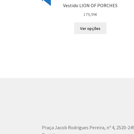
Vestido LION OF PORCHES
179,99
€
This
Ver opções
product
has
multiple
variants.
The
options
may
be
chosen
on
the
product
page
Praça Jacob Rodrigues Pereira, nº 4, 2520-24