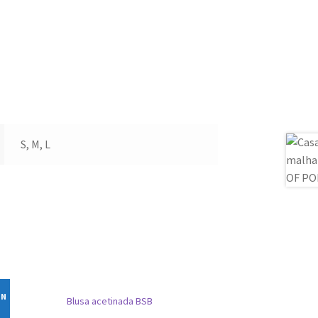
S, M, L
IN