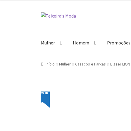
Ir
Saltar
para
para
a
o
navegação
conteúdo
Mulher
Homem
Promoções
Início
Mulher
Casacos e Parkas
Blazer LIO
NEW IN