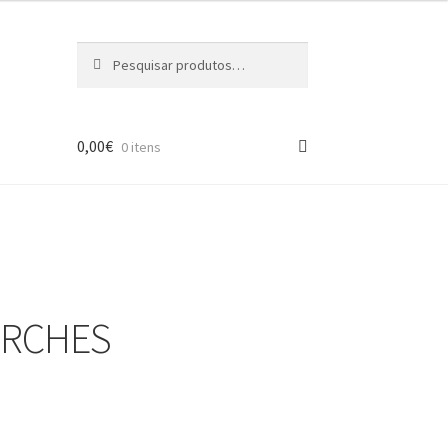
Pesquisar
Pesquisa
por:
0,00
€
0 itens
PORCHES