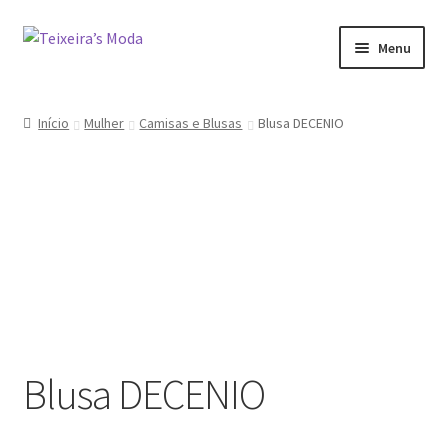
Ir
Saltar
Menu
para
para
a
o
Mulher
navegação
conteúdo
Início
Mulher
Camisas e Blusas
Blusa DECENIO
Homem
Promoções
Minha conta
Blusa DECENIO