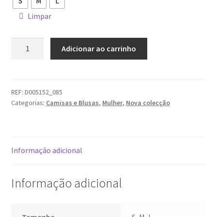
S
M
L
Limpar
Quantidade
Adicionar ao carrinho
de
Blusa
DECENIO
REF:
D005152_085
Categorias:
Camisas e Blusas
,
Mulher
,
Nova colecção
Informação adicional
Informação adicional
Tamanho
S, M, L