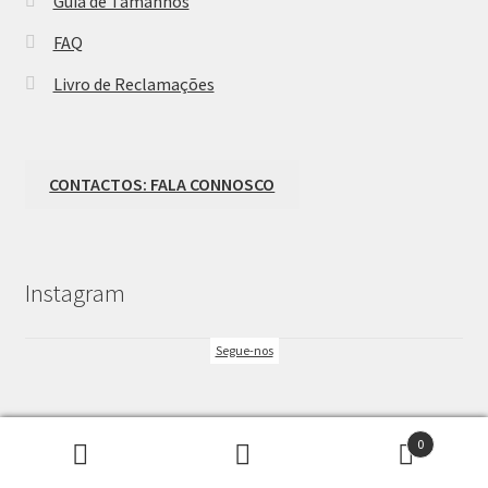
Guia de Tamanhos
FAQ
Livro de Reclamações
CONTACTOS: FALA CONNOSCO
Instagram
Segue-nos
0
Pesquisar
Pesquisa