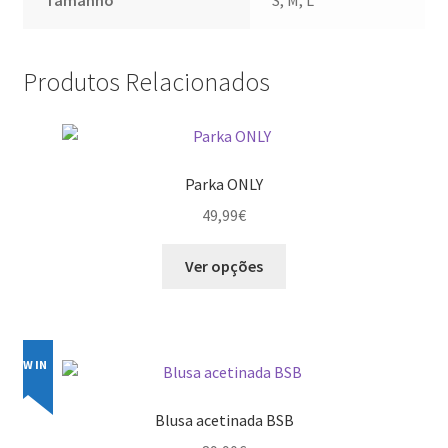
Produtos Relacionados
Parka ONLY
49,99
€
This
Ver opções
product
has
multiple
variants.
NEW IN
The
options
Blusa acetinada BSB
may