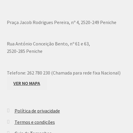
may
be
chosen
Praça Jacob Rodrigues Pereira, nº 4, 2520-249 Peniche
on
the
product
Rua António Conceição Bento, nº 61 e 63,
page
2520-285 Peniche
Telefone:
262 780 230 (Chamada para rede fixa Nacional)
VER NO MAPA
Política de privacidade
Termos e condições