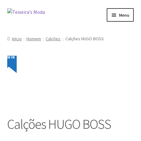
Ir
Saltar
Menu
para
para
a
o
Mulher
navegação
conteúdo
Início
Homem
Calções
Calções HUGO BOSS
Homem
NEW IN
Promoções
Minha conta
Calções HUGO BOSS