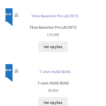
has
multiple
variants.
NEW IN
The
options
Ténis Baseshot Pro LACOSTE
may
115,00
€
be
chosen
This
Ver opções
on
product
the
has
product
multiple
page
variants.
NEW IN
The
options
T-shirt HUGO BOSS
may
39,95
€
be
chosen
This
Ver opções
on
product