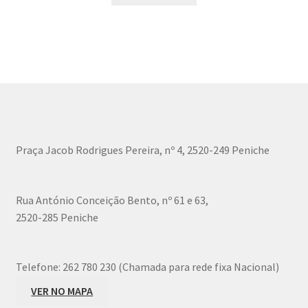
the
has
product
multiple
page
variants.
The
options
may
be
chosen
Praça Jacob Rodrigues Pereira, nº 4, 2520-249 Peniche
on
the
product
Rua António Conceição Bento, nº 61 e 63,
page
2520-285 Peniche
Telefone:
262 780 230 (Chamada para rede fixa Nacional)
VER NO MAPA