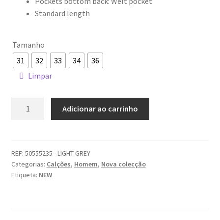
Pockets bottom back: Welt pocket
Standard length
Tamanho
31
32
33
34
36
Limpar
Quantidade
Adicionar ao carrinho
de
Calções
HUGO
BOSS
REF:
50555235 - LIGHT GREY
Categorias:
Calções
,
Homem
,
Nova colecção
Etiqueta:
NEW