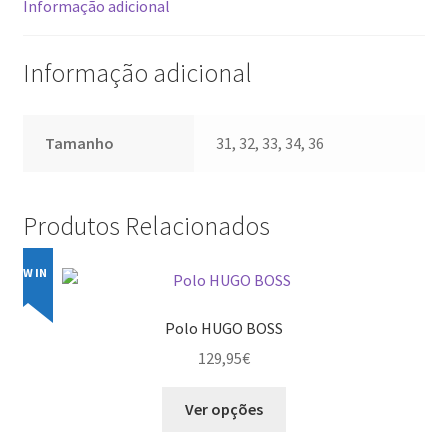
Informação adicional
Informação adicional
Tamanho
31, 32, 33, 34, 36
Produtos Relacionados
NEW IN
Polo HUGO BOSS
129,95
€
This
Ver opções
product