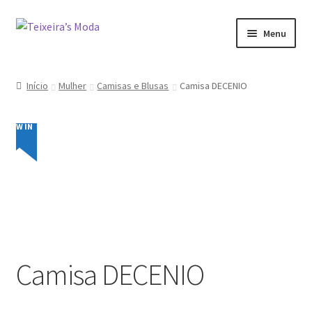
Ir
Saltar
Menu
para
para
a
o
Mulher
navegação
conteúdo
Início
Mulher
Camisas e Blusas
Camisa DECENIO
Homem
NEW IN
Promoções
Minha conta
Camisa DECENIO