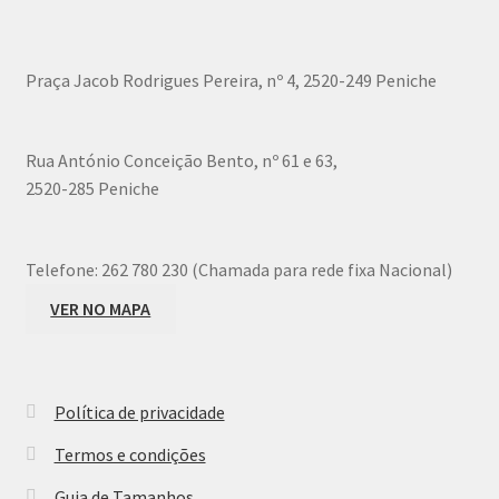
may
be
chosen
Praça Jacob Rodrigues Pereira, nº 4, 2520-249 Peniche
on
the
product
Rua António Conceição Bento, nº 61 e 63,
page
2520-285 Peniche
Telefone:
262 780 230 (Chamada para rede fixa Nacional)
VER NO MAPA
Política de privacidade
Termos e condições
Guia de Tamanhos