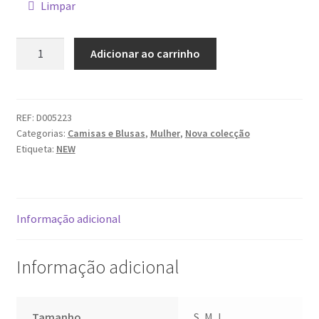
Limpar
Quantidade
Adicionar ao carrinho
de
Camisa
DECENIO
REF:
D005223
Categorias:
Camisas e Blusas
,
Mulher
,
Nova colecção
Etiqueta:
NEW
Informação adicional
Informação adicional
Tamanho
S, M, L