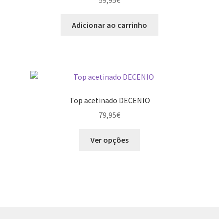
be
chosen
Adicionar ao carrinho
on
the
product
page
Top acetinado DECENIO
79,95
€
This
Ver opções
product
has
multiple
variants.
The
options