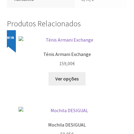
Produtos Relacionados
NEW IN
Ténis Armani Exchange
159,00
€
This
Ver opções
product
has
multiple
variants.
The
options
Mochila DESIGUAL
may
59,95
€