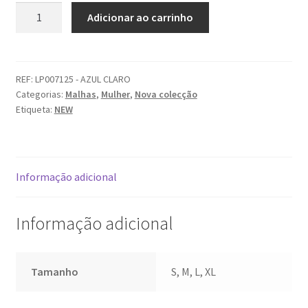
Quantidade
Adicionar ao carrinho
de
Casaco
malha
LION
REF:
LP007125 - AZUL CLARO
Categorias:
Malhas
,
Mulher
,
Nova colecção
OF
Etiqueta:
NEW
PORCHES
Informação adicional
Informação adicional
Tamanho
S, M, L, XL