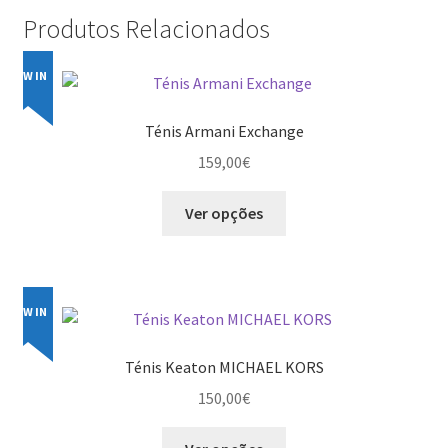
Produtos Relacionados
NEW IN
Ténis Armani Exchange
159,00
€
This
Ver opções
product
has
multiple
variants.
NEW IN
The
options
Ténis Keaton MICHAEL KORS
may
150,00
€
be
chosen
This