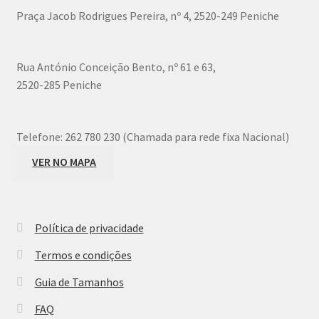
chosen
Praça Jacob Rodrigues Pereira, nº 4, 2520-249 Peniche
on
the
product
Rua António Conceição Bento, nº 61 e 63,
page
2520-285 Peniche
Telefone:
262 780 230 (Chamada para rede fixa Nacional)
VER NO MAPA
Política de privacidade
Termos e condições
Guia de Tamanhos
FAQ