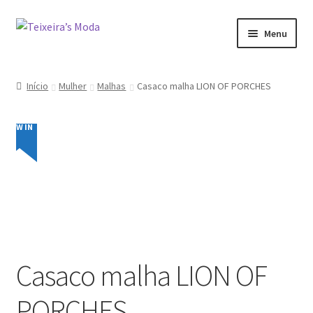
Ir
Saltar
Menu
para
para
a
o
Mulher
navegação
conteúdo
Início
Mulher
Malhas
Casaco malha LION OF PORCHES
Homem
NEW IN
Promoções
Minha conta
Casaco malha LION OF
PORCHES