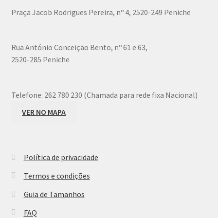
chosen
Praça Jacob Rodrigues Pereira, nº 4, 2520-249 Peniche
on
the
product
Rua António Conceição Bento, nº 61 e 63,
page
2520-285 Peniche
Telefone:
262 780 230 (Chamada para rede fixa Nacional)
VER NO MAPA
Política de privacidade
Termos e condições
Guia de Tamanhos
FAQ