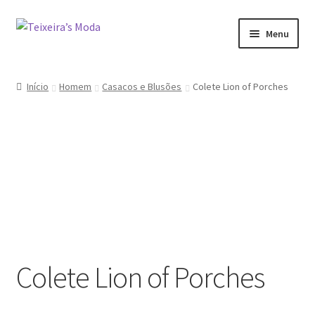
Ir
Saltar
Menu
para
para
a
o
Mulher
navegação
conteúdo
Início
Homem
Casacos e Blusões
Colete Lion of Porches
Homem
Promoções
Minha conta
Colete Lion of Porches