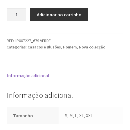
Quantidade
Adicionar ao carrinho
de
Colete
Lion
of
REF:
LP007227_679 VERDE
Categorias:
Casacos e Blusões
,
Homem
,
Nova colecção
Porches
Informação adicional
Informação adicional
Tamanho
S, M, L, XL, XXL