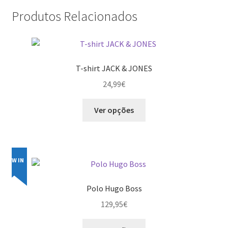
Produtos Relacionados
T-shirt JACK & JONES
24,99
€
This
Ver opções
product
has
multiple
variants.
NEW IN
The
options
Polo Hugo Boss
may
129,95
€
be
chosen
This