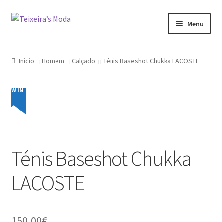
Ir
Saltar
Menu
para
para
a
o
Mulher
navegação
conteúdo
Início
Homem
Calçado
Ténis Baseshot Chukka LACOSTE
Homem
NEW IN
Promoções
Minha conta
Ténis Baseshot Chukka
LACOSTE
150,00
€