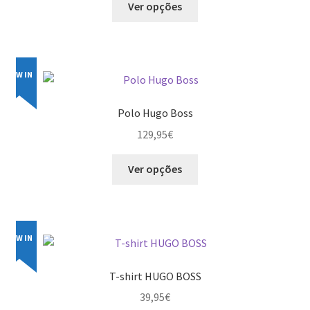
Ver opções
product
has
multiple
variants.
NEW IN
The
options
Polo Hugo Boss
may
129,95
€
be
chosen
This
Ver opções
on
product
the
has
product
multiple
page
variants.
NEW IN
The
options
T-shirt HUGO BOSS
may
39,95
€
be