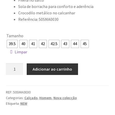
Fivela no salto
Sola de borracha para conforto e aderência
Crocodilo metálico no calcanhar
Referência: 50SMA0030
Tamanho
39.5
40
41
42
42.5
43
44
45
Limpar
Quantidade
Adicionar ao carrinho
de
Ténis
Baseshot
Chukka
REF:
50SMA0030
Categorias:
Calçado
,
Homem
,
Nova colecção
LACOSTE
Etiqueta:
NEW