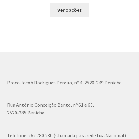
chosen
This
Ver opções
on
product
the
has
product
multiple
page
variants.
The
options
may
be
chosen
Praça Jacob Rodrigues Pereira, nº 4, 2520-249 Peniche
on
the
product
Rua António Conceição Bento, nº 61 e 63,
page
2520-285 Peniche
Telefone:
262 780 230 (Chamada para rede fixa Nacional)