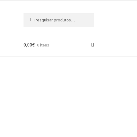
Pesquisar
Pesquisa
por:
0,00
€
0 itens