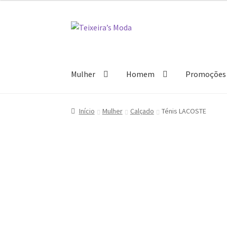
Ir
Saltar
para
para
a
o
navegação
conteúdo
Mulher
Homem
Promoções
Início
Mulher
Calçado
Ténis LACOSTE