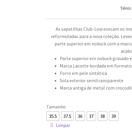
Ténis
As sapatilhas Club-Low evocam os mo
reformuladas para a nova coleção. Leve
parte superior em nobuck com a marc
acab
Parte superior em nobuck gravado 
Marca Lacoste bordada em formato 
Forro em pele sintética
Sola exterior semitransparente
Marca antiga de metal com crocodilo
Tamanho
35.5
37.5
36
37
38
39
Limpar