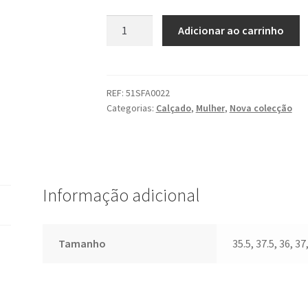
Quantidade
Adicionar ao carrinho
de
Ténis
LACOSTE
REF:
51SFA0022
Categorias:
Calçado
,
Mulher
,
Nova colecção
Informação adicional
Tamanho
35.5, 37.5, 36, 37