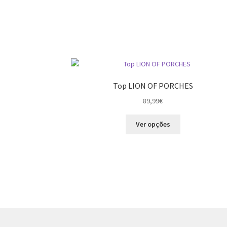
Top LION OF PORCHES
89,99
€
This
Ver opções
product
has
multiple
variants.
The
options
may
be
chosen