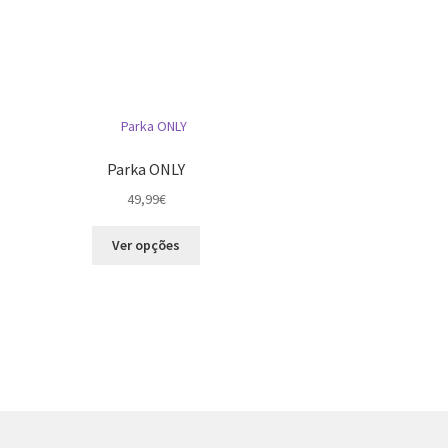
Parka ONLY
49,99
€
This
Ver opções
product
has
multiple
variants.
The
options
may
be
chosen