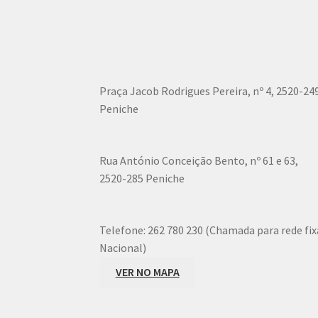
on
the
product
page
Praça Jacob Rodrigues Pereira, nº 4, 2520-24
Peniche
Rua António Conceição Bento, nº 61 e 63,
2520-285 Peniche
Telefone:
262 780 230 (Chamada para rede fix
Nacional)
VER NO MAPA