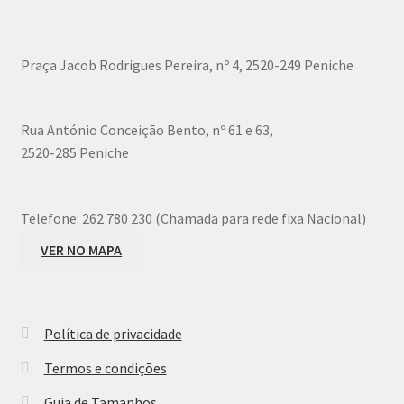
may
be
chosen
Praça Jacob Rodrigues Pereira, nº 4, 2520-249 Peniche
on
the
product
Rua António Conceição Bento, nº 61 e 63,
page
2520-285 Peniche
Telefone:
262 780 230 (Chamada para rede fixa Nacional)
VER NO MAPA
Política de privacidade
Termos e condições
Guia de Tamanhos