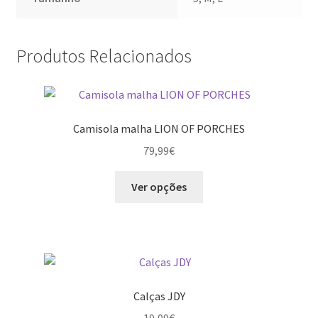
Produtos Relacionados
Camisola malha LION OF PORCHES
79,99
€
This
Ver opções
product
has
multiple
variants.
The
options
Calças JDY
may
19,99
€