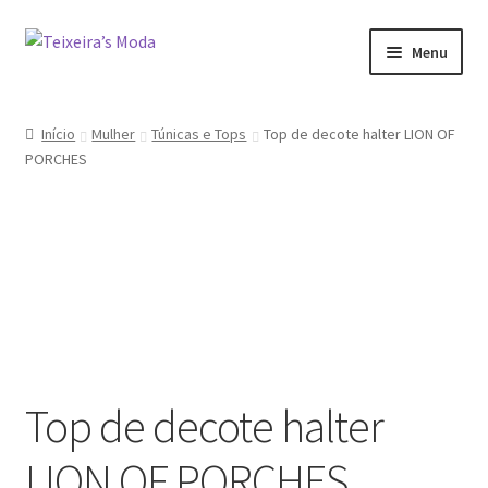
Ir
Saltar
Menu
para
para
a
o
Mulher
navegação
conteúdo
Início
Mulher
Túnicas e Tops
Top de decote halter LION OF
PORCHES
Homem
Promoções
Minha conta
Top de decote halter
LION OF PORCHES