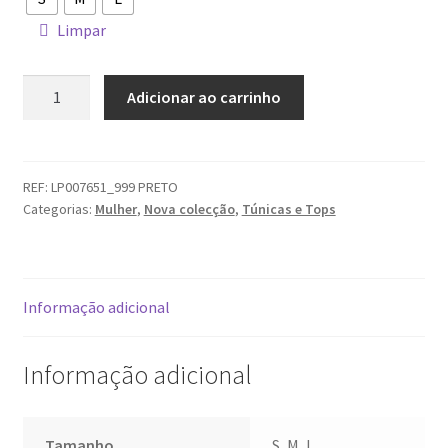
Limpar
Quantidade
Adicionar ao carrinho
de
Top
de
decote
REF:
LP007651_999 PRETO
Categorias:
Mulher
,
Nova colecção
,
Túnicas e Tops
halter
LION
OF
PORCHES
Informação adicional
Informação adicional
Tamanho
S, M, L