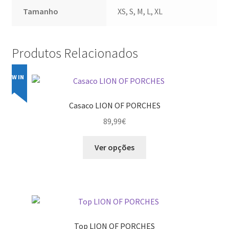
Tamanho
XS, S, M, L, XL
Produtos Relacionados
NEW IN
Casaco LION OF PORCHES
89,99
€
This
Ver opções
product
has
multiple
variants.
The
options
Top LION OF PORCHES