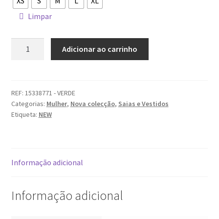
XS
S
M
L
XL
Limpar
Quantidade
Adicionar ao carrinho
de
Vestido
JDY
REF:
15338771 - VERDE
Categorias:
Mulher
,
Nova colecção
,
Saias e Vestidos
Etiqueta:
NEW
Informação adicional
Informação adicional