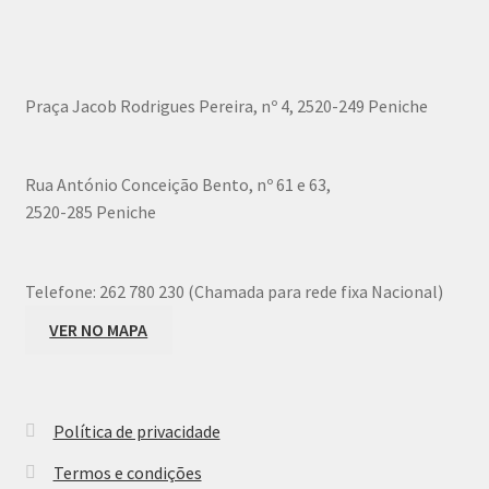
options
may
be
chosen
Praça Jacob Rodrigues Pereira, nº 4, 2520-249 Peniche
on
the
product
Rua António Conceição Bento, nº 61 e 63,
page
2520-285 Peniche
Telefone:
262 780 230 (Chamada para rede fixa Nacional)
VER NO MAPA
Política de privacidade
Termos e condições