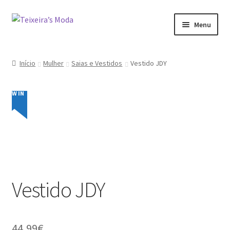
Ir
Saltar
Menu
para
para
a
o
Mulher
navegação
conteúdo
Início
Mulher
Saias e Vestidos
Vestido JDY
Homem
NEW IN
Promoções
Minha conta
Vestido JDY
44,99
€