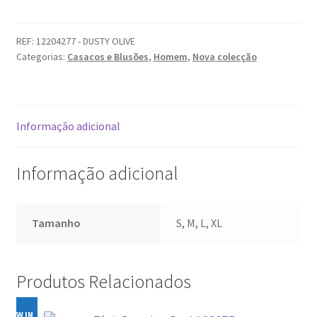
Blusão
JACK
&
REF:
12204277 - DUSTY OLIVE
Categorias:
Casacos e Blusões
,
Homem
,
Nova colecção
JONES
Informação adicional
Informação adicional
Tamanho
S, M, L, XL
Produtos Relacionados
NEW IN