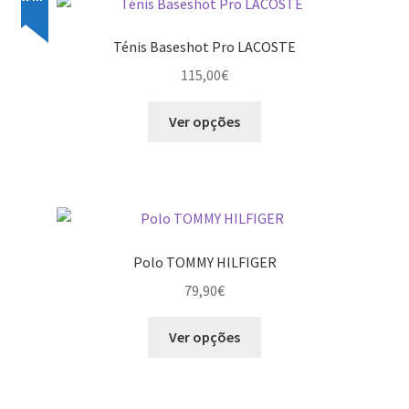
Ténis Baseshot Pro LACOSTE
115,00
€
This
Ver opções
product
has
multiple
variants.
The
options
Polo TOMMY HILFIGER
may
79,90
€
be
chosen
This
Ver opções
on
product
the
has
product
multiple
page