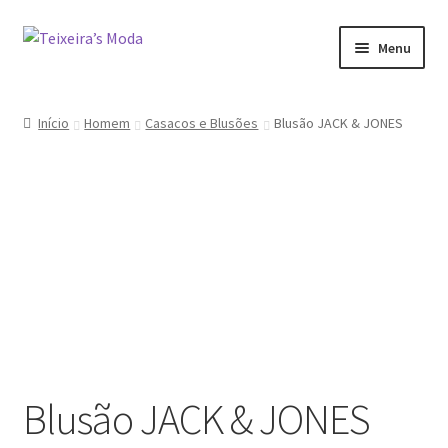
Ir
Saltar
Menu
para
para
a
o
Mulher
navegação
conteúdo
Início
Homem
Casacos e Blusões
Blusão JACK & JONES
Homem
Promoções
Minha conta
Blusão JACK & JONES