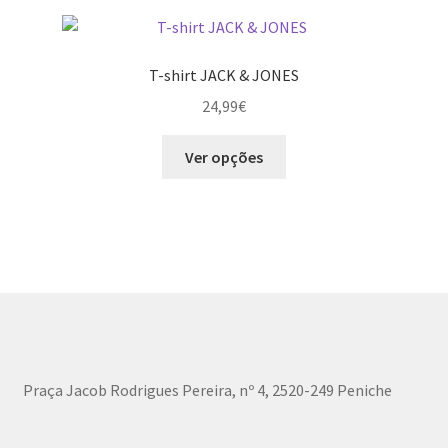
variants.
The
options
T-shirt JACK & JONES
may
24,99
€
be
chosen
This
Ver opções
on
product
the
has
product
multiple
page
variants.
The
options
may
be
chosen
Praça Jacob Rodrigues Pereira, nº 4, 2520-249 Peniche
on
the
product