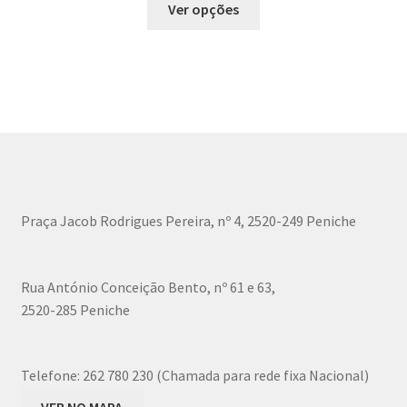
Ver opções
on
product
the
has
product
multiple
page
variants.
The
options
may
be
chosen
Praça Jacob Rodrigues Pereira, nº 4, 2520-249 Peniche
on
the
product
Rua António Conceição Bento, nº 61 e 63,
page
2520-285 Peniche
Telefone:
262 780 230 (Chamada para rede fixa Nacional)