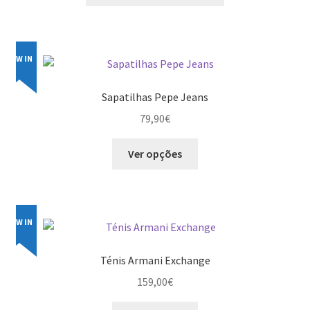
NEW IN
Sapatilhas Pepe Jeans
79,90
€
This
Ver opções
product
has
multiple
variants.
NEW IN
The
options
Ténis Armani Exchange
may
159,00
€
be
chosen
This