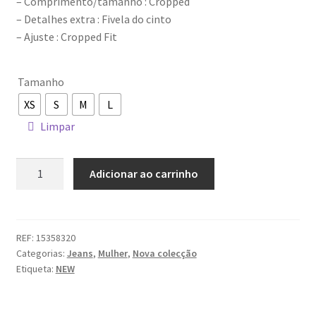
– Comprimento/tamanho : Cropped
– Detalhes extra : Fivela do cinto
– Ajuste : Cropped Fit
Tamanho
XS
S
M
L
Limpar
Quantidade
Adicionar ao carrinho
de
Jeans
ONLY
REF:
15358320
Categorias:
Jeans
,
Mulher
,
Nova colecção
Etiqueta:
NEW