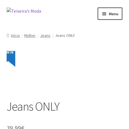
Ir
Saltar
Menu
para
para
a
o
Mulher
navegação
conteúdo
Início
Mulher
Jeans
Jeans ONLY
Homem
NEW IN
Promoções
Minha conta
Jeans ONLY
39,99
€