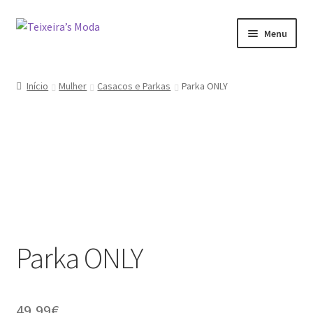
Ir
Saltar
Menu
para
para
a
o
Mulher
navegação
conteúdo
Início
Mulher
Casacos e Parkas
Parka ONLY
Homem
Promoções
Minha conta
Parka ONLY
49,99
€