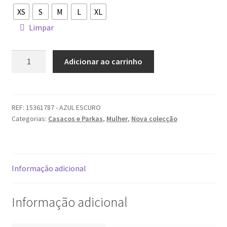
XS
S
M
L
XL
Limpar
Quantidade
Adicionar ao carrinho
de
Parka
ONLY
REF:
15361787 - AZUL ESCURO
Categorias:
Casacos e Parkas
,
Mulher
,
Nova colecção
Informação adicional
Informação adicional