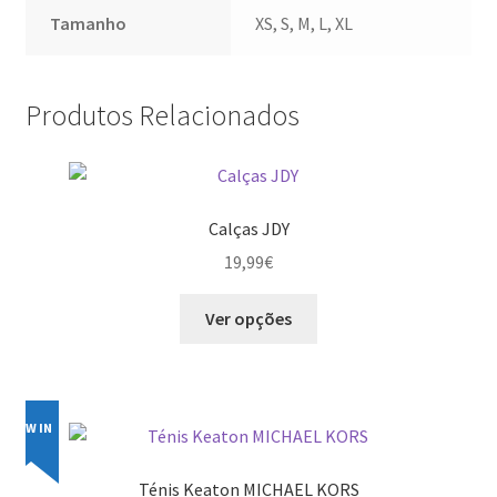
Tamanho
XS, S, M, L, XL
Produtos Relacionados
Calças JDY
19,99
€
This
Ver opções
product
has
multiple
variants.
NEW IN
The
options
Ténis Keaton MICHAEL KORS