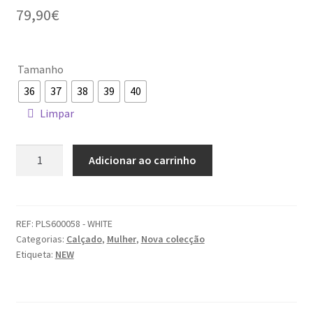
79,90
€
Tamanho
36
37
38
39
40
Limpar
Quantidade
Adicionar ao carrinho
de
Sapatilhas
Pepe
Jeans
REF:
PLS600058 - WHITE
Categorias:
Calçado
,
Mulher
,
Nova colecção
Etiqueta:
NEW