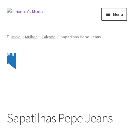
Ir
Saltar
Menu
para
para
a
o
Mulher
navegação
conteúdo
Início
Mulher
Calçado
Sapatilhas Pepe Jeans
Homem
NEW IN
Promoções
Minha conta
Sapatilhas Pepe Jeans