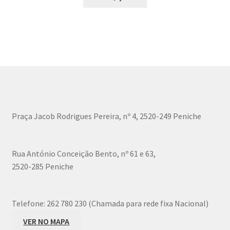
product
the
has
product
multiple
page
variants.
The
options
may
be
chosen
Praça Jacob Rodrigues Pereira, nº 4, 2520-249 Peniche
on
the
product
Rua António Conceição Bento, nº 61 e 63,
page
2520-285 Peniche
Telefone:
262 780 230 (Chamada para rede fixa Nacional)
VER NO MAPA