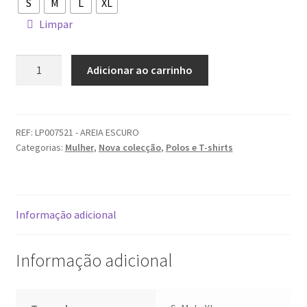
S
M
L
XL
Limpar
Quantidade
Adicionar ao carrinho
de
T-
shirt
LION
REF:
LP007521 - AREIA ESCURO
Categorias:
Mulher
,
Nova colecção
,
Polos e T-shirts
OF
PORCHES
Informação adicional
Informação adicional