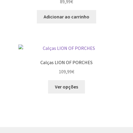
89,99
€
Adicionar ao carrinho
Calças LION OF PORCHES
109,99
€
This
Ver opções
product
has
multiple
variants.
The
options