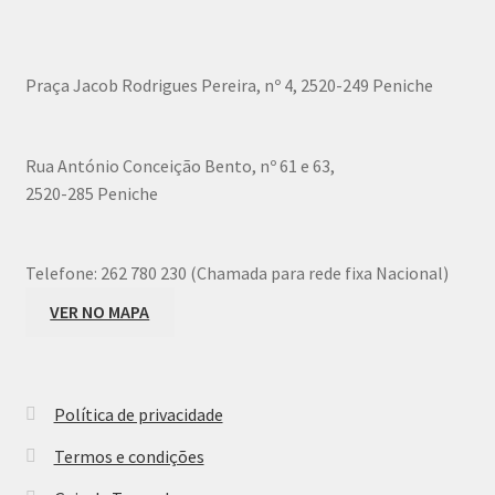
may
be
chosen
Praça Jacob Rodrigues Pereira, nº 4, 2520-249 Peniche
on
the
product
Rua António Conceição Bento, nº 61 e 63,
page
2520-285 Peniche
Telefone:
262 780 230 (Chamada para rede fixa Nacional)
VER NO MAPA
Política de privacidade
Termos e condições