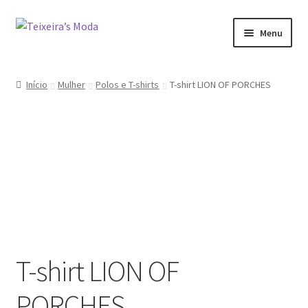
Ir
Saltar
Menu
para
para
a
o
Mulher
navegação
conteúdo
Início
Mulher
Polos e T-shirts
T-shirt LION OF PORCHES
Homem
Promoções
Minha conta
T-shirt LION OF
PORCHES