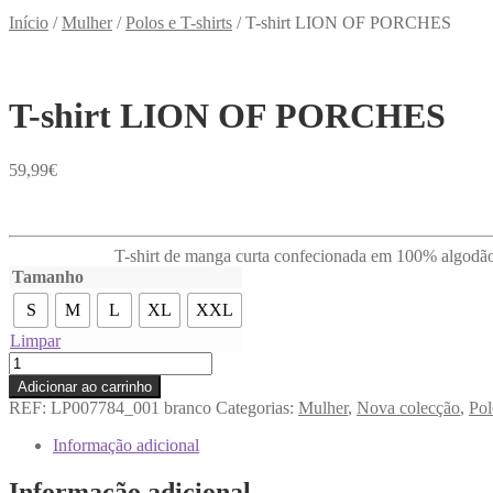
Início
/
Mulher
/
Polos e T-shirts
/
T-shirt LION OF PORCHES
T-shirt LION OF PORCHES
59,99
€
T-shirt de manga curta confecionada em 100% algodão, 
Tamanho
S
M
L
XL
XXL
Limpar
Quantidade
de
Adicionar ao carrinho
T-
REF:
LP007784_001 branco
Categorias:
Mulher
,
Nova colecção
,
Pol
shirt
LION
Informação adicional
OF
PORCHES
Informação adicional