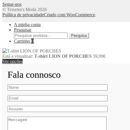
Segue-nos
© Teixeira's Moda 2026
Política de privacidade
Criado com WooCommerce
.
A minha conta
Pesquisar
Pesquisar
Pesquisa
por:
Carrinho
0
Está a visualizar:
T-shirt LION OF PORCHES
59,99
€
Ver opções
Fala connosco