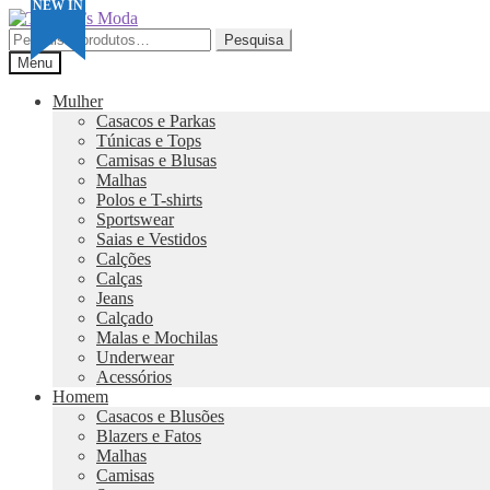
NEW IN
Ir
Saltar
para
para
Pesquisar
Pesquisa
a
o
por:
Menu
navegação
conteúdo
Mulher
Casacos e Parkas
Túnicas e Tops
Camisas e Blusas
Malhas
Polos e T-shirts
Sportswear
Saias e Vestidos
Calções
Calças
Jeans
Calçado
Malas e Mochilas
Underwear
Acessórios
Homem
Casacos e Blusões
Blazers e Fatos
Malhas
Camisas