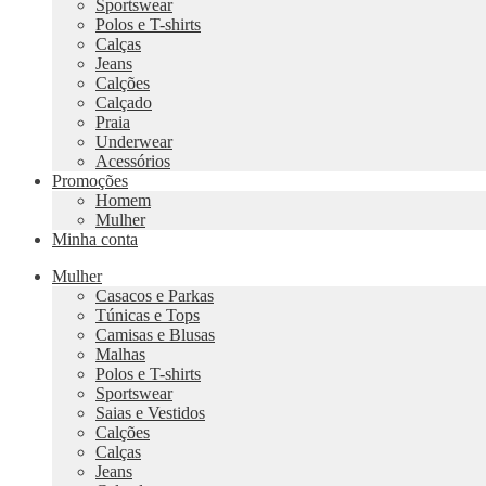
Sportswear
Polos e T-shirts
Calças
Jeans
Calções
Calçado
Praia
Underwear
Acessórios
Promoções
Homem
Mulher
Minha conta
Mulher
Casacos e Parkas
Túnicas e Tops
Camisas e Blusas
Malhas
Polos e T-shirts
Sportswear
Saias e Vestidos
Calções
Calças
Jeans