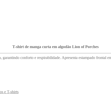
T-shirt de manga curta em algodão Lion of Porches
garantindo conforto e respirabilidade. Apresenta estampado frontal em 
os e T-shirts