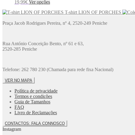
This
19,99
€
Ver opções
options
product
product
may
page
T-shirt LION OF PORCHES
has
be
multiple
chosen
Praça Jacob Rodrigues Pereira, nº 4, 2520-249 Peniche
variants.
on
The
the
options
product
may
page
Rua António Conceição Bento, nº 61 e 63,
be
2520-285 Peniche
chosen
on
the
product
Telefone:
262 780 230 (Chamada para rede fixa Nacional)
page
VER NO MAPA
Política de privacidade
Termos e condições
Guia de Tamanhos
FAQ
Livro de Reclamações
CONTACTOS: FALA CONNOSCO
Instagram