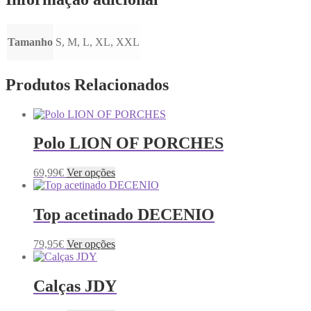
Tamanho
S, M, L, XL, XXL
Produtos Relacionados
Polo LION OF PORCHES
This
69,99
€
Ver opções
product
has
multiple
Top acetinado DECENIO
variants.
The
This
79,95
€
Ver opções
options
product
may
has
be
multiple
Calças JDY
chosen
variants.
on
The
the