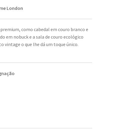
ime London
e premium, como cabedal em couro branco e
do em nobuck e a sala de couro ecológico
 vintage o que lhe dá um toque único.
gnação