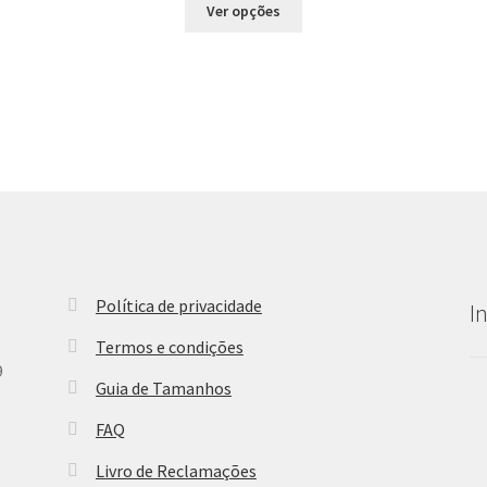
This
Ver opções
product
has
multiple
variants.
The
options
may
be
chosen
on
the
product
Política de privacidade
I
page
Termos e condições
9
Guia de Tamanhos
FAQ
Livro de Reclamações