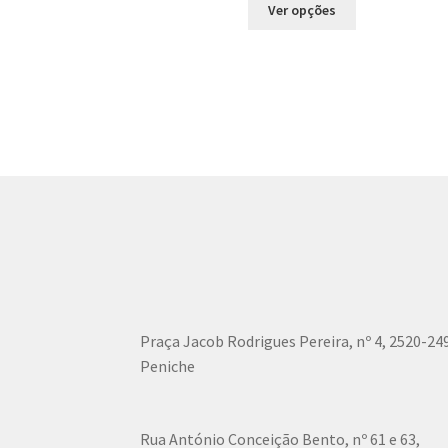
This
Ver opções
product
has
multiple
variants.
The
options
may
be
chosen
on
the
product
page
Praça Jacob Rodrigues Pereira, nº 4, 2520-24
Peniche
Rua António Conceição Bento, nº 61 e 63,