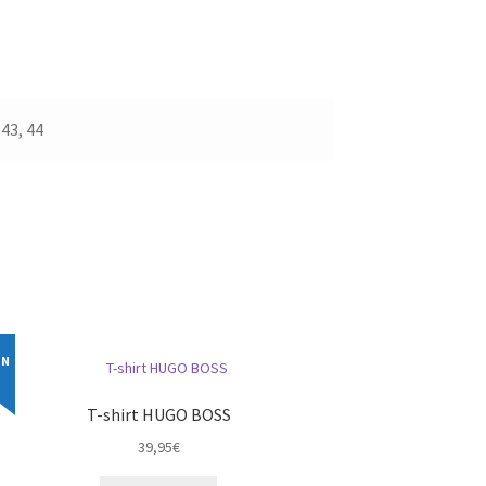
 43, 44
IN
T-shirt HUGO BOSS
39,95
€