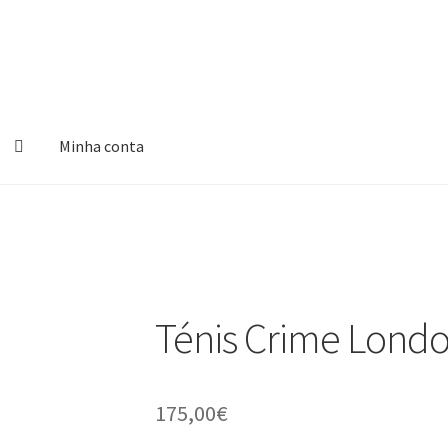
Minha conta
Ténis Crime Lond
175,00
€