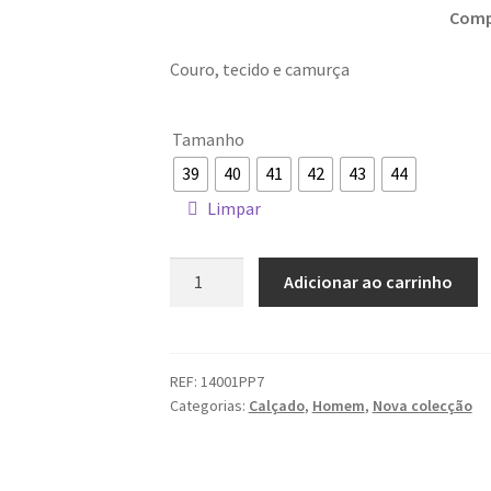
Comp
Couro, tecido e camurça
Tamanho
39
40
41
42
43
44
Limpar
Quantidade
Adicionar ao carrinho
de
Ténis
Crime
London
REF:
14001PP7
Categorias:
Calçado
,
Homem
,
Nova colecção