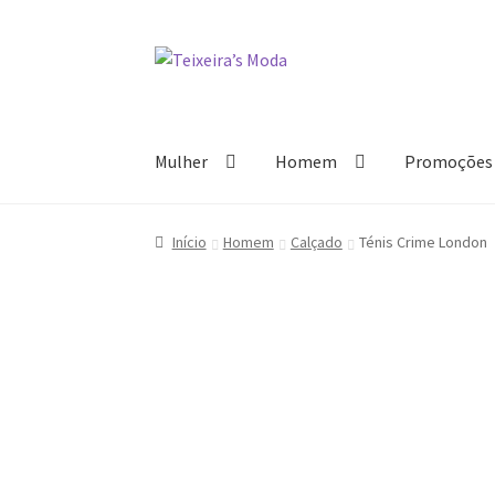
Ir
Saltar
para
para
a
o
navegação
conteúdo
Mulher
Homem
Promoções
Início
Homem
Calçado
Ténis Crime London