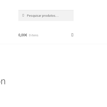
Pesquisar
Pesquisa
por:
0,00
€
0 itens
on