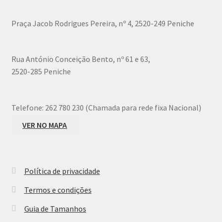
be
chosen
Praça Jacob Rodrigues Pereira, nº 4, 2520-249 Peniche
on
the
product
Rua António Conceição Bento, nº 61 e 63,
page
2520-285 Peniche
Telefone:
262 780 230 (Chamada para rede fixa Nacional)
VER NO MAPA
Política de privacidade
Termos e condições
Guia de Tamanhos