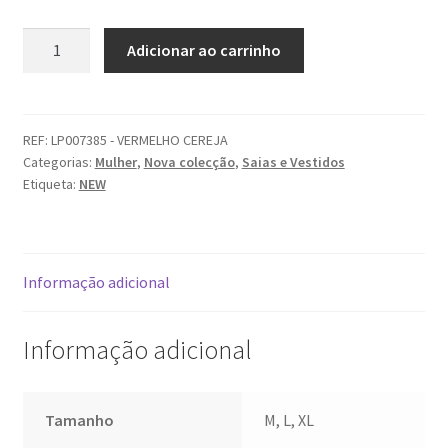
Quantidade
Adicionar ao carrinho
de
Vestido
LION
OF
REF:
LP007385 - VERMELHO CEREJA
Categorias:
Mulher
,
Nova colecção
,
Saias e Vestidos
PORCHES
Etiqueta:
NEW
Informação adicional
Informação adicional
Tamanho
M, L, XL