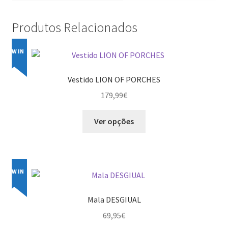
Produtos Relacionados
NEW IN
Vestido LION OF PORCHES
179,99
€
This
Ver opções
product
has
multiple
variants.
NEW IN
The
options
Mala DESGIUAL
may
69,95
€
be