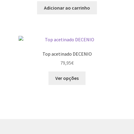
chosen
Adicionar ao carrinho
on
the
product
page
Top acetinado DECENIO
79,95
€
This
Ver opções
product
has
multiple
variants.
The
options
may