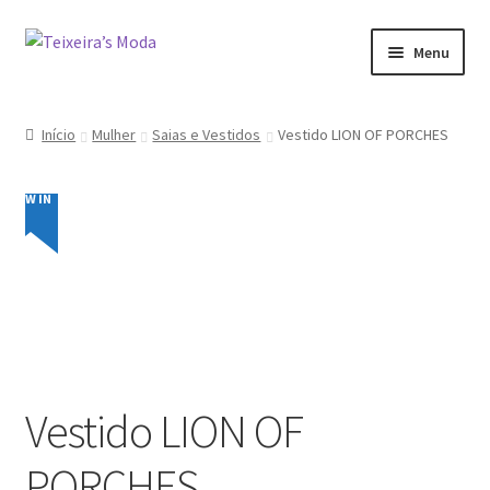
Ir
Saltar
Menu
para
para
a
o
Mulher
navegação
conteúdo
Início
Mulher
Saias e Vestidos
Vestido LION OF PORCHES
Homem
NEW IN
Promoções
Minha conta
Vestido LION OF
PORCHES